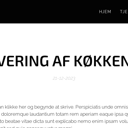
HJEM
TJ
VERING AF KØKKE
21-12-2023
an klikke her og begynde at skrive. Perspiciatis unde omnis i
doloremque laudantium totam rem aperiam eaque ipsa qua
ecto beatae vitae dicta sunt explicabo nemo enim ipsam vol