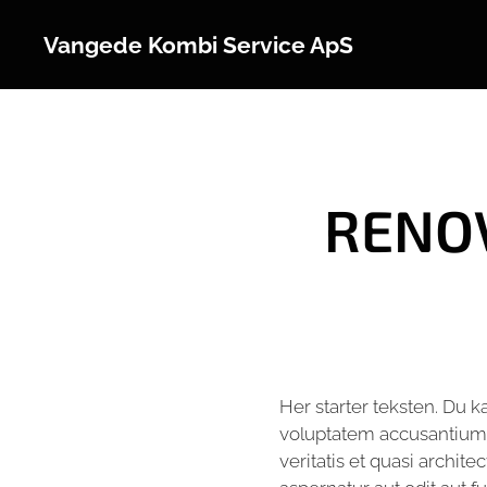
Vangede Kombi Service ApS
RENO
Her starter teksten. Du k
voluptatem accusantium 
veritatis et quasi archit