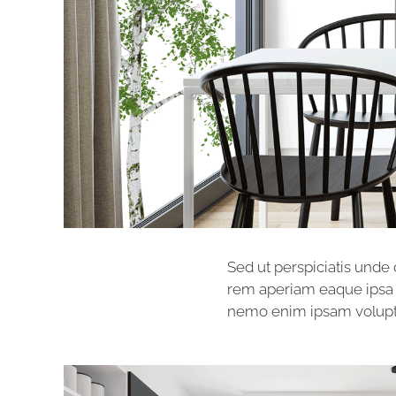
Sed ut perspiciatis unde
rem aperiam eaque ipsa qu
nemo enim ipsam volupta