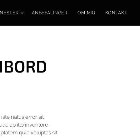
ENESTER
ANBEFALINGER
OM MIG
KONTAKT
NBORD
ste natus error sit
e ab illo inventore
uptatem quia voluptas sit